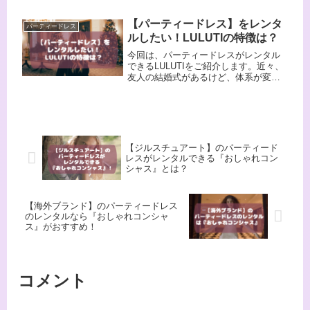
シュスタイルラボが2005年に展開した
ブランドで20代～30代前半の人から人
【パーティードレス】をレンタ
パーティードレス
気が高く、30代や40代の人でもファン
ルしたい！LULUTIの特徴は？
が多く、そのふんわりとしたフェミニ
ンなデザインが特徴です。
今回は、パーティードレスがレンタル
できるLULUTIをご紹介します。近々、
友人の結婚式があるけど、体系が変わ
ってしまって今まで着ていたドレスが
入らなくなってしまった人、または、
ドレスを持っていないけど何回も使う
とは思えないのでレンタルしたい人な
どいると思います。
【ジルスチュアート】のパーティード
レスがレンタルできる『おしゃれコン
シャス』とは？
【海外ブランド】のパーティードレス
のレンタルなら『おしゃれコンシャ
ス』がおすすめ！
コメント