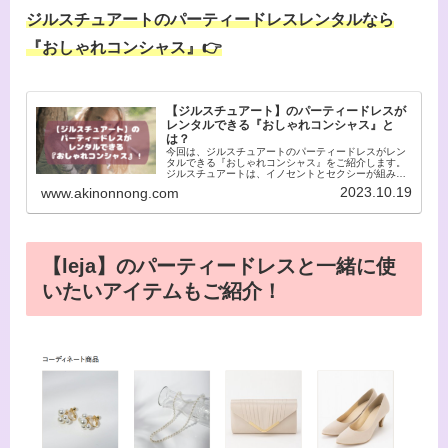
ジルスチュアートのパーティードレスレンタルなら
『おしゃれコンシャス』👉
【ジルスチュアート】のパーティードレスが
レンタルできる『おしゃれコンシャス』と
は？
今回は、ジルスチュアートのパーティードレスがレン
タルできる『おしゃれコンシャス』をご紹介します。
ジルスチュアートは、イノセントとセクシーが組み合
わさったスタイルでフリルやレースが含められた可愛
2023.10.19
www.akinonnong.com
らしいデザインのパーティードレスです。ふんわりと
した女性らしいデザインが魅力ですが、購入すると大
体２万円以上の値段でとても簡単には手が出せませ
ん。
【leja】のパーティードレスと一緒に使
いたいアイテムもご紹介！