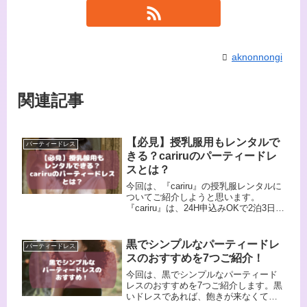
aknonnongi
関連記事
【必見】授乳服用もレンタルで
パーティードレス
きる？cariruのパーティードレ
スとは？
今回は、『cariru』の授乳服レンタルに
ついてご紹介しようと思います。
『cariru』は、24H申込みOKで2泊3日か
ら最大90日までレンタルが可能なオン
ラインレンタルサイトです。突然のパ
ーティーでも慌てることなくレンタル
黒でシンプルなパーティードレ
パーティードレス
できるので、安心できます！
スのおすすめを7つご紹介！
今回は、黒でシンプルなパーティード
レスのおすすめを7つご紹介します。黒
いドレスであれば、飽きが来なくて長