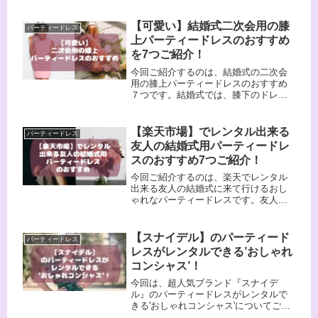
く使えてアレンジも沢山出来て、フォ
ーマルな場所から普段使いまで出来ま
すよ。黒のドレスだけだと寂しい感じ
【可愛い】結婚式二次会用の膝
パーティードレス
になるので、ボレロを羽織ったり、ア
上パーティードレスのおすすめ
クセサリーやバッグを明るめの物にす
を7つご紹介！
るなど少し工夫が必要になってきま
す。
今回ご紹介するのは、結婚式の二次会
用の膝上パーティードレスのおすすめ
７つです。結婚式では、膝下のドレス
はダメだったり、靴は光沢のある布製
である必要があったりと何かとルール
が多いのですが、結婚式の二次会だけ
【楽天市場】でレンタル出来る
パーティードレス
参加の場合はわけが違います。
友人の結婚式用パーティードレ
スのおすすめ7つご紹介！
今回ご紹介するのは、楽天でレンタル
出来る友人の結婚式に来て行けるおし
ゃれなパーティードレスです。友人の
結婚式があるけど、着ていくドレスが
無い人、また、体系が変わってしまっ
て前のドレスが緩すぎたりきつくなっ
【スナイデル】のパーティード
パーティードレス
てしまった人など色々な人がいると思
レスがレンタルできる’おしゃれ
います。
コンシャス’！
今回は、超人気ブランド『スナイデ
ル』のパーティードレスがレンタルで
きる'おしゃれコンシャス'についてご紹
介しますよ！『スナイデル』は、マッ