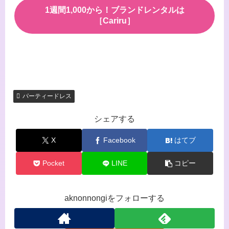
1週間1,000から！ブランドレンタルは
［Cariru］
パーティードレス
シェアする
X
Facebook
はてブ
Pocket
LINE
コピー
aknonnongiをフォローする